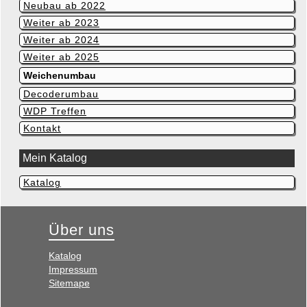
Neubau ab 2022
Weiter ab 2023
Weiter ab 2024
Weiter ab 2025
Weichenumbau
Decoderumbau
WDP Treffen
Kontakt
Mein Katalog
Katalog
Navigation
überspringen
Über uns
Navigation
Katalog
überspringen
Impressum
Sitemape