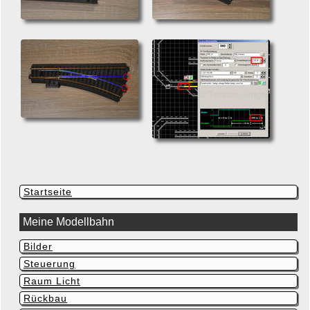
Navigation
Startseite
überspringen
Meine Modellbahn
Bilder
Navigation
überspringen
Steuerung
Raum Licht
Rückbau