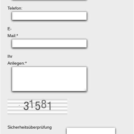
Telefon:
Pflichtfeld
E-
Mail:
*
Pflichtfeld
Ihr
Anliegen:
*
Sicherheitsüberprüfung