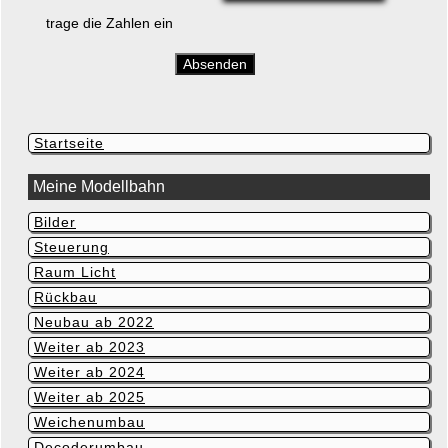
trage die Zahlen ein
Absenden
Navigation
Startseite
überspringen
Meine Modellbahn
Bilder
Navigation
überspringen
Steuerung
Raum Licht
Rückbau
Neubau ab 2022
Weiter ab 2023
Weiter ab 2024
Weiter ab 2025
Weichenumbau
Decoderumbau