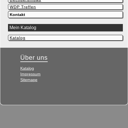
WDP Treffen
Kontakt
Mein Katalog
Katalog
Navigation
überspringen
Über uns
Navigation
Katalog
überspringen
Impressum
Sitemape