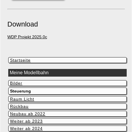
Download
WDP Projekt 2025.0c
Navigation
Startseite
überspringen
Meine Modellbahn
Bilder
Navigation
überspringen
Steuerung
Raum Licht
Rückbau
Neubau ab 2022
Weiter ab 2023
Weiter ab 2024